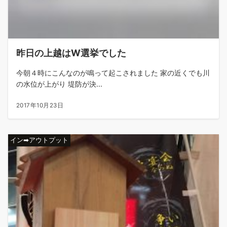
昨日の上越はW選挙でした
今朝４時にこんなのが鳴って起こされました 家の近くでも川
の水位が上がり 堤防が決...
2017年10月23日
イン➡アウトプット