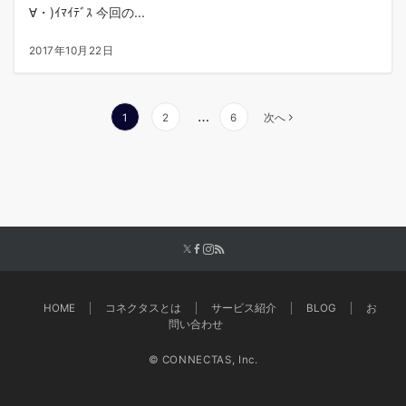
∀・)ｲﾏｲﾃﾞｽ 今回の...
2017年10月22日
投
…
1
2
6
次へ
稿
の
ペ
ー
ジ
送
り
HOME
コネクタスとは
サービス紹介
BLOG
お
問い合わせ
© CONNECTAS, Inc.