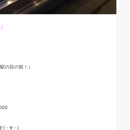
」
巻駅の目の前！）
00
(・∀・)