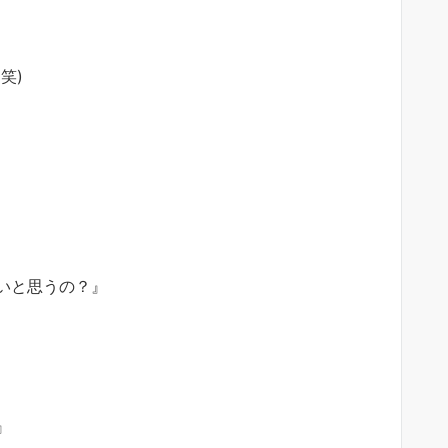
笑)
いと思うの？』
』