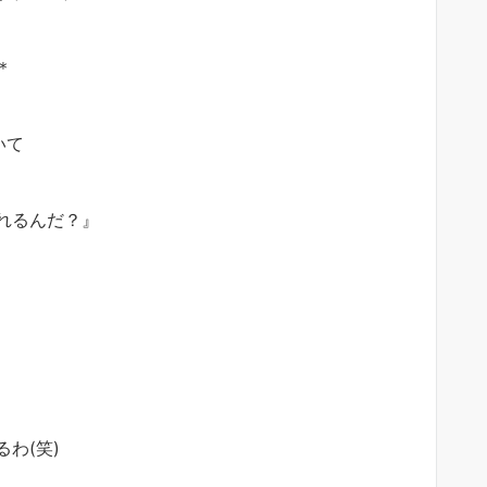
＊
いて
れるんだ？』
わ(笑)