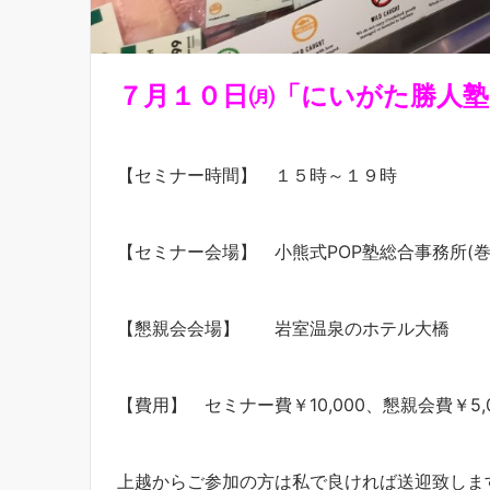
７月１０日㈪「にいがた勝人
塾
【セミナー時間】 １５時～１９時
【セミナー会場】 小熊式POP塾総合事務所(
【懇親会会場】 岩室温泉のホテル大橋
【費用】 セミナー費￥10,000、懇親会費￥5,0
上越からご参加の方は私で良ければ送迎致します