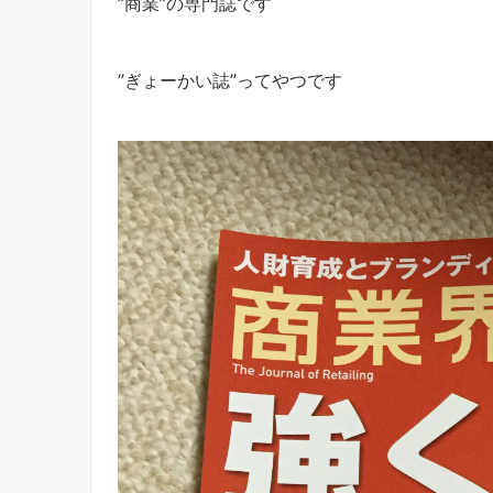
”商業”の専門誌です
”ぎょーかい誌”ってやつです