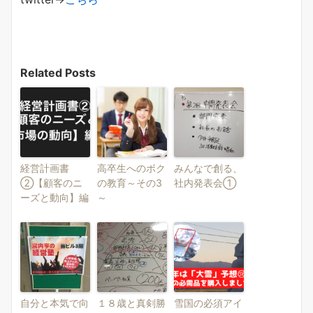
Related Posts
経営計画書
高卒生へのボク
みんなで創る、
②【顧客のニ
の教育～その3
社内発表会①
ーズと動向】編
～
自分と本気で向
１８歳と真剣勝
雪国の必須アイ