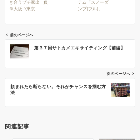
き合うプチ家出
負
テム「スノーダ
＠大阪→東京
ンプ(ブル)」
前のページへ
投
第３７回サトカメエキサイティング【前編】
稿
ナ
ビ
ゲ
次のページへ
ー
頼まれたら断らない。それがチャンスを掴む方
シ
法
ョ
ン
関連記事