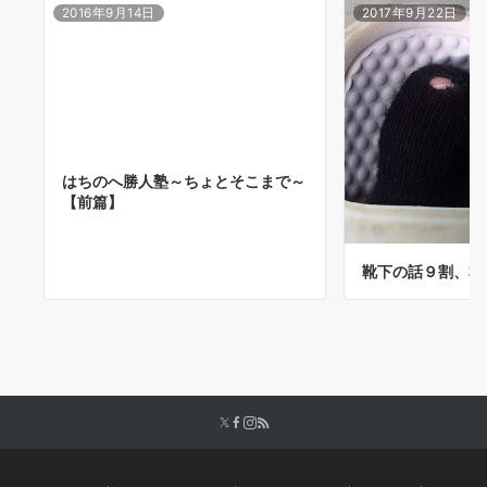
2016年9月14日
2017年9月22日
はちのへ勝人塾～ちょとそこまで～
【前篇】
靴下の話９割、本