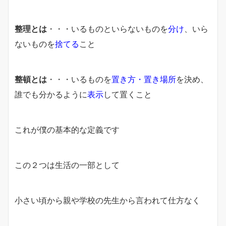
整理とは
・・・いるものといらないものを
分け
、いら
ないものを
捨てる
こと
整頓とは
・・・いるものを
置き方・置き場所
を決め、
誰でも分かるように
表示
して置くこと
これが僕の基本的な定義です
この２つは生活の一部として
小さい頃から親や学校の先生から言われて仕方なく