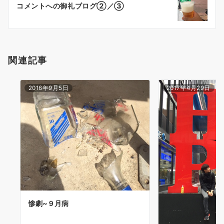
シ
コメントへの御礼ブログ②／③
ョ
ン
関連記事
2016年9月5日
2017年4月29日
惨劇~９月病