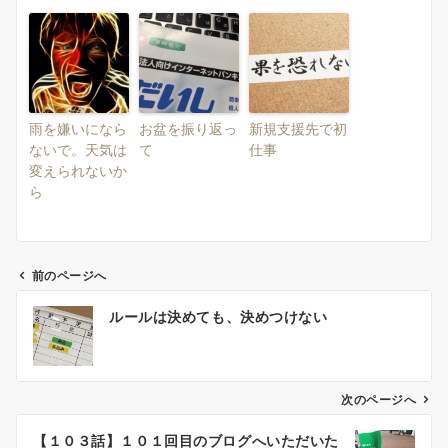
雨を嫌いになら
お盆を振り返っ
新規支援先で初
ないで。天気は
て
仕事
変えられないか
ら
前のページへ
投
ルールは決めても、決めつけない
稿
ナ
ビ
ゲ
次のページへ
ー
【１０３話】１０１回目のブログへいただいた