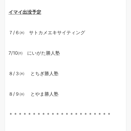
イマイ出没予定
７/６㈭ サトカメエキサイティング
7/10㈪ にいがた勝人塾
８/３㈭ とちぎ勝人塾
８/９㈬ とやま勝人塾
＊＊＊＊＊＊＊＊＊＊＊＊＊＊＊＊＊＊＊＊＊＊