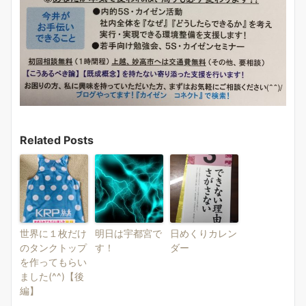
Related Posts
世界に１枚だけ
明日は宇都宮で
日めくりカレン
のタンクトップ
す！
ダー
を作ってもらい
ました(^^)【後
編】