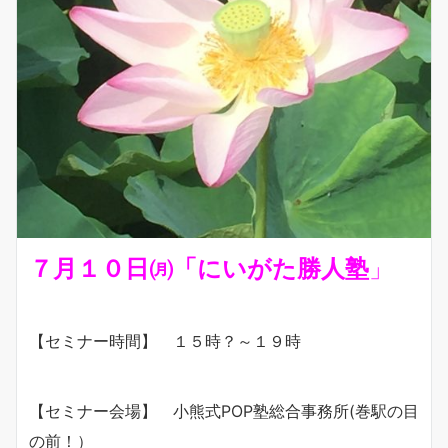
７月１０日㈪「にいがた勝人
塾
」
【セミナー時間】 １５時？～１９時
【セミナー会場】 小熊式POP塾総合事務所(巻駅の目
の前！）