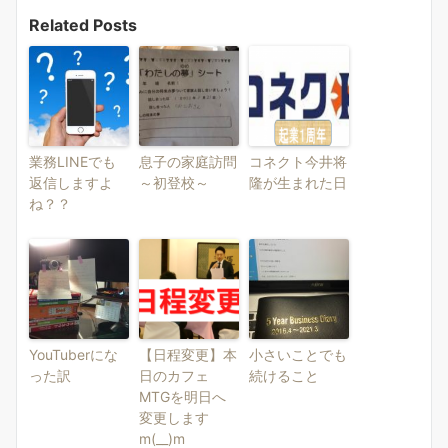
Related Posts
業務LINEでも
息子の家庭訪問
コネクト今井将
返信しますよ
～初登校～
隆が生まれた日
ね？？
YouTuberにな
【日程変更】本
小さいことでも
った訳
日のカフェ
続けること
MTGを明日へ
変更します
m(__)m