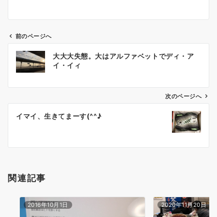
前のページへ
投
大大大失態。大はアルファベットでディ・ア
稿
イ・イィ
ナ
ビ
ゲ
次のページへ
ー
イマイ、生きてまーす(^^♪
シ
ョ
ン
関連記事
2016年10月1日
2020年11月20日