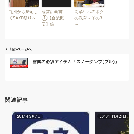
九州から帰宅し
経営計画書
高卒生へのボク
てSAKE祭りへ
①【企業概
の教育～その3
要】編
～
前のページへ
投
雪国の必須アイテム「スノーダンプ(ブル)」
稿
ナ
ビ
ゲ
ー
関連記事
シ
ョ
ン
2017年3月7日
2016年11月21日