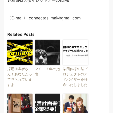
各種SNSのダイレクトメール(DM)
〈E-mail〉 connectas.imai@gmail.com
Related Posts
採用担当者さ
２０１７年の抱
某団体様の某プ
ん！あなただっ
負
ロジェクトのア
て見られていま
ドバイザーを拝
すよ
命いたしました